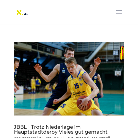
JBBL | Trotz Niederlage im
Hauptstadtderby Vieles gut gemacht
von
Antonio
|
16. Jan 2017
|
JBBL
,
Jugend-Basketball