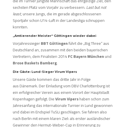
die im Turnier jüngste Mannschaft das ehrgeizige Ziel, den
sechsten Platz vom Vorjahr zu verbessern.
Last but not
least
, unsere Jungs, die im gerade abgeschlossenen
Sportjahr schon U14-Luft in der Landesliga schnuppen
konnten.
„Amtierender Meister“ Göttingen wieder dabei
Vorjahressieger
BBT Göttingen
führt die „Big Three“ aus
Deutschland an, zusammen mit den beiden bayerischen
Vertretern, dem Finalisten 2014
FC Bayern München
und
Brose Baskets Bamberg
.
Die Gäste: Lund-Sieger Virum Vipers
Unsere Gäste kommen das dritte Jahr in Folge
aus Dänemark. Der Einladung vom DBV Charlottenburg ist
ein erfolgreicher Verein aus einem Vorort der Hauptstadt
Kopenhagen gefolgt. Die
Virum Vipers
haben schon zum
Jahresanfang das internationale Turnier in Lund gewonnen
und dabei im Endspiel TuSLi geschlagen. Sie fahren also
nach Berlin mit einem klaren Ziel: als erster ausländischer
Gewinner den Hermut-Weber-Cup in Erinnerung zu