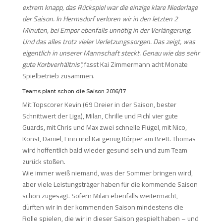
extrem knapp, das Rückspiel war die einzige klare Niederlage
der Saison. In Hermsdorf verloren wir in den letzten 2
Minuten, bei Empor ebenfalls unnötig in der Verlängerung.
Und das alles trotz vieler Verletzungssorgen.
Das zeigt, was
eigentlich in unserer Mannschaft steckt. Genau wie das sehr
gute Korbverhältnis“,
fasst Kai Zimmermann acht Monate
Spielbetrieb zusammen.
Teams plant schon die Saison 2016/17
Mit Topscorer Kevin (69 Dreier in der Saison, bester
Schnittwert der Liga), Milan, Chrille und Pichl vier gute
Guards, mit Chris und Max zwei schnelle Flügel, mit Nico,
Konst, Daniel, Finn und Kai genug Körper am Brett. Thomas
wird hoffentlich bald wieder gesund sein und zum Team
zurück stoßen.
Wie immer weiß niemand, was der Sommer bringen wird,
aber viele Leistungsträger haben für die kommende Saison
schon zugesagt. Sofern Milan ebenfalls weitermacht,
dürften wir in der kommenden Saison mindestens die
Rolle spielen, die wir in dieser Saison gespielt haben – und