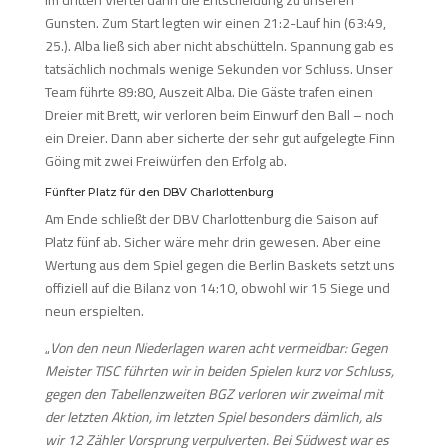
Im dritten Viertel dann die Entscheidung zu unseren
Gunsten. Zum Start legten wir einen 21:2-Lauf hin (63:49,
25.). Alba ließ sich aber nicht abschütteln. Spannung gab es
tatsächlich nochmals wenige Sekunden vor Schluss. Unser
Team führte 89:80, Auszeit Alba. Die Gäste trafen einen
Dreier mit Brett, wir verloren beim Einwurf den Ball – noch
ein Dreier. Dann aber sicherte der sehr gut aufgelegte Finn
Göing mit zwei Freiwürfen den Erfolg ab.
Fünfter Platz für den DBV Charlottenburg
Am Ende schließt der DBV Charlottenburg die Saison auf
Platz fünf ab. Sicher wäre mehr drin gewesen. Aber eine
Wertung aus dem Spiel gegen die Berlin Baskets setzt uns
offiziell auf die Bilanz von 14:10, obwohl wir 15 Siege und
neun erspielten.
„
Von den neun Niederlagen waren acht vermeidbar: Gegen
Meister TISC führten wir in beiden Spielen kurz vor Schluss,
gegen den Tabellenzweiten BGZ verloren wir zweimal mit
der letzten Aktion, im letzten Spiel besonders dämlich, als
wir 12 Zähler Vorsprung verpulverten. Bei Südwest war es