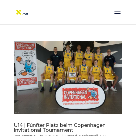
U14 | Fünfter Platz beim Copenhagen
Invitational Tournament
von
Antonio
|
21. Jun 2017
|
Jugend-Basketball
,
U14