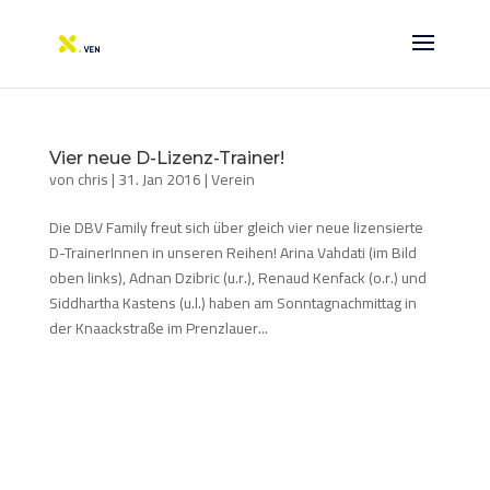
Vier neue D-Lizenz-Trainer!
von
chris
|
31. Jan 2016
|
Verein
Die DBV Family freut sich über gleich vier neue lizensierte
D-TrainerInnen in unseren Reihen! Arina Vahdati (im Bild
oben links), Adnan Dzibric (u.r.), Renaud Kenfack (o.r.) und
Siddhartha Kastens (u.l.) haben am Sonntagnachmittag in
der Knaackstraße im Prenzlauer...