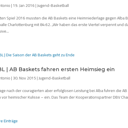
ntonio
|
19. Jan 2016
|
Jugend-Basketball
sten Spiel 2016 mussten die AB Baskets eine Heimniederlage gegen Alba Be
alle Charlottenburg mit 84:62. „Wir haben das erste Viertel verpennt und 
ive...
L | AB Baskets fahren ersten Heimsieg ein
ntonio
|
30. Nov 2015
|
Jugend-Basketball
Tage nach der couragierten aber erfolglosen Leistung bei Alba fuhren die 
n vor heimischer Kulisse – ein. Das Team der Kooperationspartner DBV Char
re Einträge