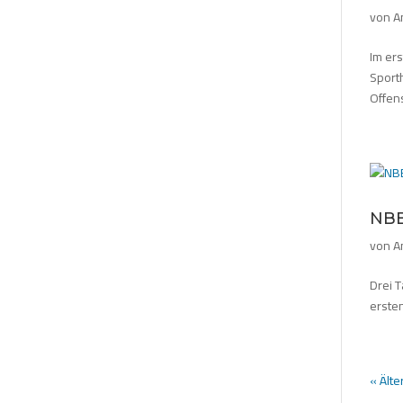
von
A
Im er
Sporth
Offens
NBB
von
A
Drei 
erste
« Älte