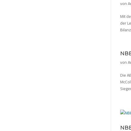
von
A
Mit d
der L
Bilanz
NBB
von
A
Die A
McColl
Siegen
NBB