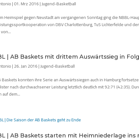
ntonio
|
01. Mrz 2016
|
Jugend-Basketball
em Heimspiel gegen Neustadt am vergangenen Sonntag ging die NBBL-Haupt
eistungssportkooperation von DBV Charlottenburg, TuS Lichterfelde und de
 von...
L | AB Baskets mit drittem Auswärtssieg in Fol
ntonio
|
26. Jan 2016
|
Jugend-Basketball
B Baskets konnten ihre Serie an Auswärtssiegen auch in Hamburg fortset
ister nach durchwachsener Leistung letztlich deutlich mit 92:71 (42:35). Dur
 auf dem...
L | AB Baskets starten mit Heimniederlage ins