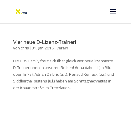
Vier neue D-Lizenz-Trainer!
von
chris
|
31. Jan 2016
|
Verein
Die DBV Family freut sich über gleich vier neue lizensierte
D-TrainerInnen in unseren Reihen! Arina Vahdati (im Bild
oben links), Adnan Dzibric (u.r.), Renaud Kenfack (o.r.) und
Siddhartha Kastens (u.l.) haben am Sonntagnachmittag in
der Knaackstraße im Prenzlauer...