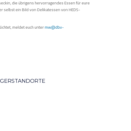
lseckin, die übrigens hervorragendes Essen für eure
ier selbst ein Bild von Delikatessen von HEDS-
chtet, meldet euch unter
mw@dbv-
AGERSTANDORTE