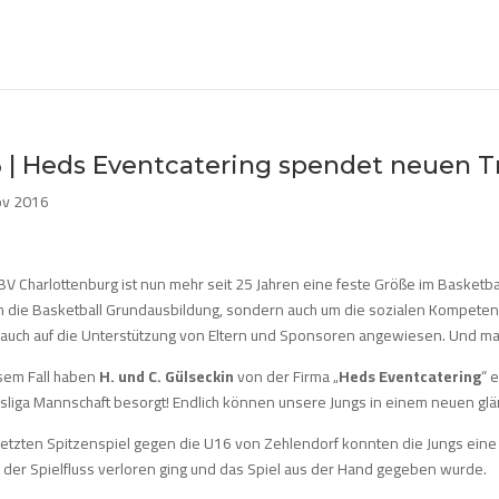
 | Heds Eventcatering spendet neuen T
ov 2016
V Charlottenburg ist nun mehr seit 25 Jahren eine feste Größe im Basketba
m die Basketball Grundausbildung, sondern auch um die sozialen Kompeten
 auch auf die Unterstützung von Eltern und Sponsoren angewiesen. Und ma
esem Fall haben
H. und C. Gülseckin
von der Firma „
Heds Eventcatering
“ 
sliga Mannschaft besorgt! Endlich können unsere Jungs in einem neuen g
etzten Spitzenspiel gegen die U16 von Zehlendorf konnten die Jungs eine H
 der Spielfluss verloren ging und das Spiel aus der Hand gegeben wurde.