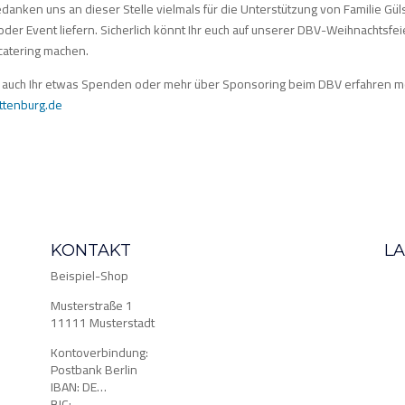
danken uns an dieser Stelle vielmals für die Unterstützung von Familie Gü
oder Event liefern. Sicherlich könnt Ihr euch auf unserer DBV-Weihnachtsfe
catering machen.
auch Ihr etwas Spenden oder mehr über Sponsoring beim DBV erfahren mö
ottenburg.de
KONTAKT
L
Beispiel-Shop
Musterstraße 1
11111 Musterstadt
Kontoverbindung:
Postbank Berlin
IBAN: DE…
BIC: …