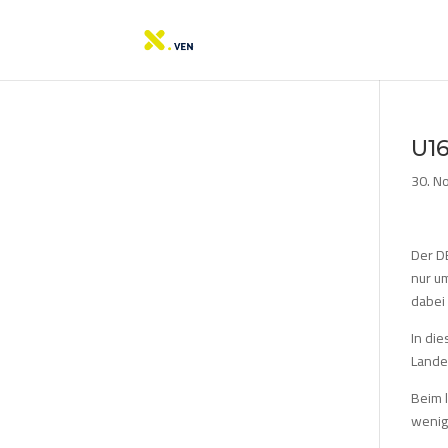
U16
30. N
Der DB
nur u
dabei
In di
Lande
Beim l
wenig