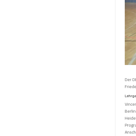
Der D
Friede
Lehrga
Vince
Berli
Heide
Progra
Anschl