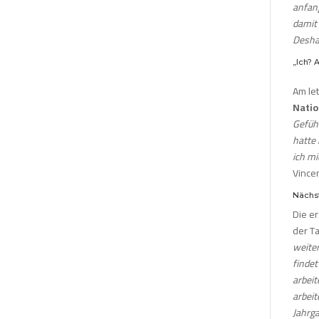
anfang
damit 
Desha
„Ich? 
Am le
Natio
Gefühl
hatte
ich mi
Vincen
Nächst
Die er
der Ta
weiter
findet
arbeit
arbeit
Jahrg