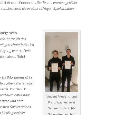
zählt Vincent Friederici. „
Die Teams wurden gebildet
ondern auch die in einer richtigen Spielsituation.
 aufgerufen.
de, hatte ich das
mit gerechnet habe. Ich
Lehrgang war und wie
eden, aber…“,
führt
orica (Montenegro) in
er: „
Mein Ziel ist, mich
 werde.
Vor der EM
 und auch dafür hart
Vincent Friederici und
setzten und hart
Franz Wagner: zwei
besten Spieler seines
Berliner in der U16-
 Lieblingsspieler
Nationalmannschaft