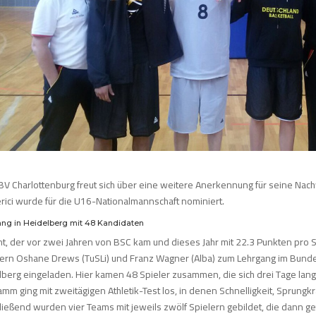
BV Charlottenburg freut sich über eine weitere Anerkennung für seine Nac
rici wurde für die U16-Nationalmannschaft nominiert.
ng in Heidelberg mit 48 Kandidaten
nt, der vor zwei Jahren von BSC kam und dieses Jahr mit 22.3 Punkten pro 
nern Oshane Drews (TuSLi) und Franz Wagner (Alba) zum Lehrgang im Bunde
lberg eingeladen. Hier kamen 48 Spieler zusammen, die sich drei Tage lang
mm ging mit zweitägigen Athletik-Test los, in denen Schnelligkeit, Sprung
ießend wurden vier Teams mit jeweils zwölf Spielern gebildet, die dann get