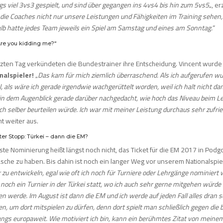
s viel 3vs3 gespielt, und sind über gegangen ins 4vs4 bis hin zum 5vs5
„, er
die Coaches nicht nur unsere Leistungen und Fähigkeiten im Training sehen, s
lb hatte jedes Team jeweils ein Spiel am Samstag und eines am Sonntag.
“
Are you kidding me?“
tzten Tag verkündeten die Bundestrainer ihre Entscheidung. Vincent wurde
nalspieler!
„
Das kam für mich ziemlich überraschend. Als ich aufgerufen wur
, als wäre ich gerade irgendwie wachgerüttelt worden, weil ich halt nicht da
 in dem Augenblick gerade darüber nachgedacht, wie hoch das Niveau beim 
ch selber beurteilen würde. Ich war mit meiner Leistung durchaus sehr zufri
t weiter aus.
er Stopp: Türkei – dann die EM?
ste Nominierung heißt längst noch nicht, das Ticket für die EM 2017 in Podg
sche zu haben. Bis dahin ist noch ein langer Weg vor unserem Nationalspiel
 zu entwickeln, egal wie oft ich noch für Turniere oder Lehrgänge nominiert
 noch ein Turnier in der Türkei statt, wo ich auch sehr gerne mitgehen würde
en werde. Im August ist dann die EM und ich werde
auf jeden Fall alles dran 
en, um dort mitspielen zu dürfen, denn dort spielt man schließlich gegen die 
angs europaweit.
Wie motiviert ich bin, kann ein berühmtes Zitat von meinem