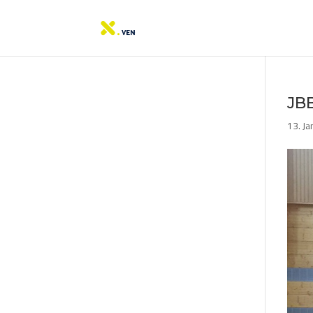
JBB
13. J