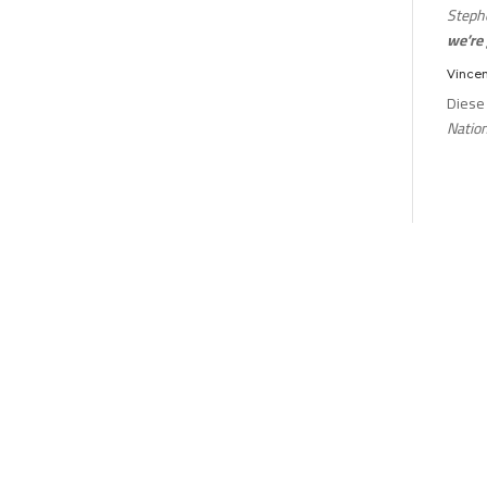
Stephe
we’re 
Vincen
Diese
Natio