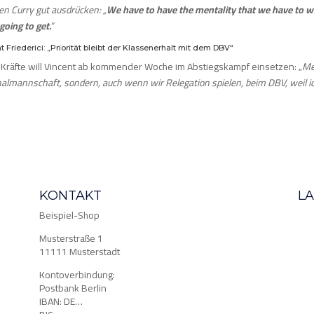
n Curry gut ausdrücken: „
We have to have the mentality that we have to w
going to get.
“
t Friederici: „Priorität bleibt der Klassenerhalt mit dem DBV“
 Kräfte will Vincent ab kommender Woche im Abstiegskampf einsetzen: „
Me
nalmannschaft, sondern, auch wenn wir Relegation spielen, beim DBV, weil 
KONTAKT
L
Beispiel-Shop
Musterstraße 1
11111 Musterstadt
Kontoverbindung:
Postbank Berlin
IBAN: DE…