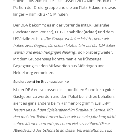
Spiele – bis zum Finale – umfassen 2×10 Minuten. Nur die
Partien der Dreiergruppe und die um Platz 9 dauern etwas
länger – nämlich 2×15 Minuten.
Der DBV bekommt es in der Vorrunde mit EK Karlsruhe
(Sechster vom Vorjahr), OTB Osnabrück (Achter) und dem
USV Halle zu tun. „
Die Gruppe ist keine leichte, denn wir
haben zwei Gegner, die schon letztes Jahr bei der DM dabei
waren und einen hungrigen Neuling
„, so Forsberg weiter.
Mit dem Gruppensieg könnte man eine frühzeitige
Begegnung mit den Mitfavoriten aus Möhringen und
Heidelberg vermeiden.
Spielerabend im Brauhaus Lemke
Ist der DBV entschlossen, im sportlichen Sinne kein guter
Gastgeber zu werden und den Pokal bei sich zu behalten,
sieht es ganz anders beim Rahmenprogramm aus: „
Wir
freuen uns auf den Spielerabend im Brauhaus Lemke. Mit
den meisten Teilnehmern haben wir uns ein Jahr lang nicht
sehen können und entsprechend viel zu erzählen! Diese
Abende sind das Schönste an dieser Veranstaltung
„, sagt