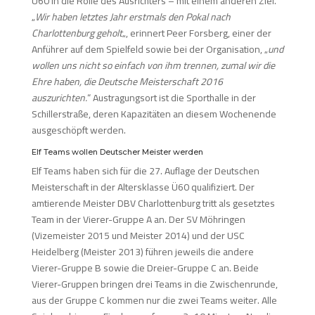
Ü60 in die Rolle des Ausrichters – mit einem anderen Ziel.
„
Wir haben letztes Jahr erstmals den Pokal nach
Charlottenburg geholt
„, erinnert Peer Forsberg, einer der
Anführer auf dem Spielfeld sowie bei der Organisation, „
und
wollen uns nicht so einfach von ihm trennen, zumal wir die
Ehre haben, die Deutsche Meisterschaft 2016
auszurichten.
“ Austragungsort ist die Sporthalle in der
Schillerstraße, deren Kapazitäten an diesem Wochenende
ausgeschöpft werden.
Elf Teams wollen Deutscher Meister werden
Elf Teams haben sich für die 27. Auflage der Deutschen
Meisterschaft in der Altersklasse Ü60 qualifiziert. Der
amtierende Meister DBV Charlottenburg tritt als gesetztes
Team in der Vierer-Gruppe A an. Der SV Möhringen
(Vizemeister 2015 und Meister 2014) und der USC
Heidelberg (Meister 2013) führen jeweils die andere
Vierer-Gruppe B sowie die Dreier-Gruppe C an. Beide
Vierer-Gruppen bringen drei Teams in die Zwischenrunde,
aus der Gruppe C kommen nur die zwei Teams weiter. Alle