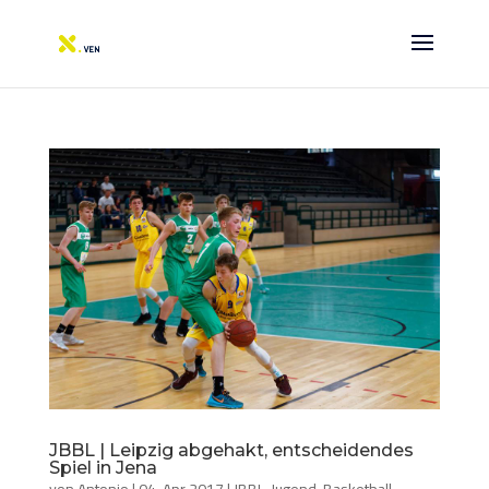
JBBL | Leipzig abgehakt, entscheidendes
Spiel in Jena
von
Antonio
|
04. Apr 2017
|
JBBL
,
Jugend-Basketball