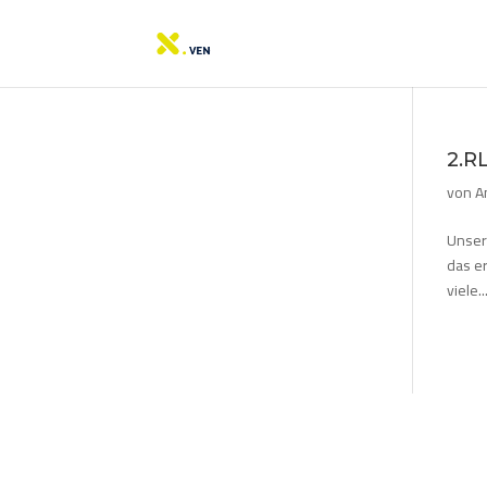
2.R
von
A
Unser
das e
viele..