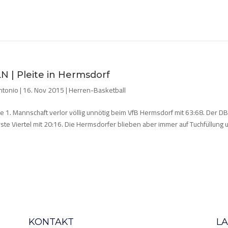
LN | Pleite in Hermsdorf
ntonio
|
16. Nov 2015
|
Herren-Basketball
e 1. Mannschaft verlor völlig unnötig beim VfB Hermsdorf mit 63:68. Der D
rste Viertel mit 20:16. Die Hermsdorfer blieben aber immer auf Tuchfüllung
.
KONTAKT
L