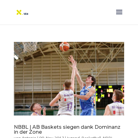
NBBL | AB Baskets siegen dank Dominanz
in der Zone
von
Antonio
|
08. Nov 2017
|
Jugend-Basketball
,
NBBL