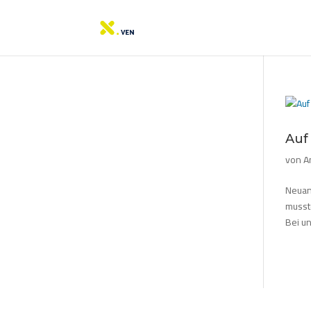
Auf
von
A
Neuanf
musst
Bei u