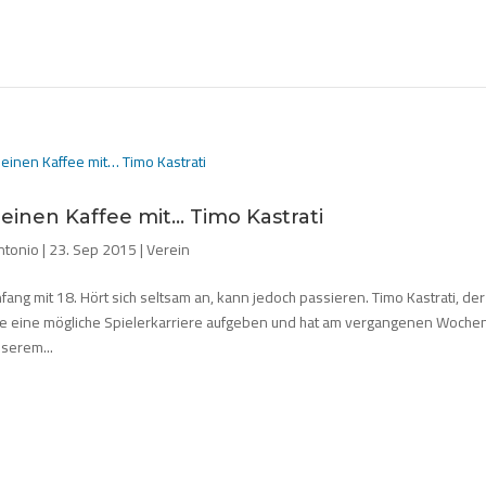
 einen Kaffee mit… Timo Kastrati
ntonio
|
23. Sep 2015
|
Verein
ang mit 18. Hört sich seltsam an, kann jedoch passieren. Timo Kastrati, d
e eine mögliche Spielerkarriere aufgeben und hat am vergangenen Wochene
nserem...