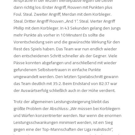
Ansprache in der letzten Viertelpause legten die DBVer
dann richtig los: Erster Angriff, Rouven mit Punkten plus
Foul. Steal. Zweiter Angriff, Merdan mit dem Korbleger.
Steal. Dritter Angriff Rouven „And 1“. Steal. Vierter Angriff
Phillip mit dem Korbleger. In 43 Sekunden gelang den Jungs
mehr Punkte als vorher in 10 Minuten! Es sollte die
Vorentscheidung sein und die gewünschte Wirkung für den
Rest des Spiels haben. Das Team war nun endlich wieder
den entscheidenen Schritt schneller als der Gegner. Viele
Pässe konnten abgefangen und anschließend mit wieder
gefundenem Selbstvertrauen in einfache Punkte
umgewandelt werden. Den letzten Spielabschnitt gewann
das Team deutlich mit 35:2. Beim Endstand von 82:37 war
der Auswärtserfolg schließlich auch in der Höhe verdient.
Trotz der allgemeinen Leistungssteigerung bleibt das
größte Problem der Abschluss: „Wir müssen bei Korblegern
und Würfen konzentrierter werden. Nur wenn die enormen
Leistungsschwankungen minimiert werden, ist ein Sieg
gegen eine der Top-Mannschaften der Liga realistisch!“,