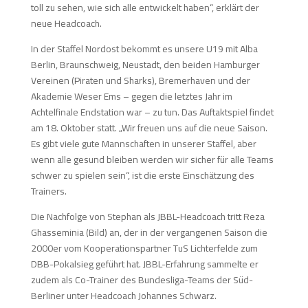
toll zu sehen, wie sich alle entwickelt haben“, erklärt der
neue Headcoach.
In der Staffel Nordost bekommt es unsere U19 mit Alba
Berlin, Braunschweig, Neustadt, den beiden Hamburger
Vereinen (Piraten und Sharks), Bremerhaven und der
Akademie Weser Ems – gegen die letztes Jahr im
Achtelfinale Endstation war – zu tun. Das Auftaktspiel findet
am 18. Oktober statt. „Wir freuen uns auf die neue Saison.
Es gibt viele gute Mannschaften in unserer Staffel, aber
wenn alle gesund bleiben werden wir sicher für alle Teams
schwer zu spielen sein“, ist die erste Einschätzung des
Trainers.
Die Nachfolge von Stephan als JBBL-Headcoach tritt Reza
Ghasseminia (Bild) an, der in der vergangenen Saison die
2000er vom Kooperationspartner TuS Lichterfelde zum
DBB-Pokalsieg geführt hat. JBBL-Erfahrung sammelte er
zudem als Co-Trainer des Bundesliga-Teams der Süd-
Berliner unter Headcoach Johannes Schwarz.