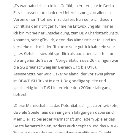
„Es war natürlich ein tolles Gefühl, im ersten Jahr in Berlin
Fuß zu fassen und dank der Unterstützung von allen im
Verein einen Titel feiern zu dürfen. Nun sehe ich diesen
Schritt als den richtigen für meine Entwicklung als Trainer.
Ich bin mit meiner Entscheidung, zum DBV Charlottenburg zu
kommen, sehr glücklich, denn das Klima ist hier toll und ich
verstehe mich mit den Trainern sehr gut. Ich habe ein sehr
gutes Gefühl – sowohl sportlich als auch menschlich – für
die angehende Saison.“ Vorige Station des 26-Jährigen war
die SG Braunschweig (im Bereich U10 bis U16).
Assistenztrainer wird Oskar Wieland, der vor zwei Jahren
im DBV/TuSLi-Trikot in der 1.Regionalliga spielte und
gleichzeitig beim TuS Lichterfelde den 2004er Jahrgang
betreut.
„Diese Mannschaft hat das Potential, sich gut zu entwickeln,
da viele Spieler aus den jüngeren Jahrgängen dabei sind.
Mein Ziel ist, bei jeder Mannschaft und jedem Spieler das
Beste herauszuholen, sodass auch Stephan und das NBBL-
Team in den nächsten Jahren davon profitieren. Es geht