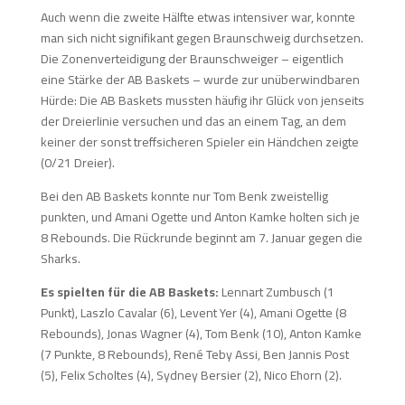
Auch wenn die zweite Hälfte etwas intensiver war, konnte
man sich nicht signifikant gegen Braunschweig durchsetzen.
Die Zonenverteidigung der Braunschweiger – eigentlich
eine Stärke der AB Baskets – wurde zur unüberwindbaren
Hürde: Die AB Baskets mussten häufig ihr Glück von jenseits
der Dreierlinie versuchen und das an einem Tag, an dem
keiner der sonst treffsicheren Spieler ein Händchen zeigte
(0/21 Dreier).
Bei den AB Baskets konnte nur Tom Benk zweistellig
punkten, und Amani Ogette und Anton Kamke holten sich je
8 Rebounds. Die Rückrunde beginnt am 7. Januar gegen die
Sharks.
Es spielten für die AB Baskets:
Lennart Zumbusch (1
Punkt), Laszlo Cavalar (6), Levent Yer (4), Amani Ogette (8
Rebounds), Jonas Wagner (4), Tom Benk (10), Anton Kamke
(7 Punkte, 8 Rebounds), René Teby Assi, Ben Jannis Post
(5), Felix Scholtes (4), Sydney Bersier (2), Nico Ehorn (2).