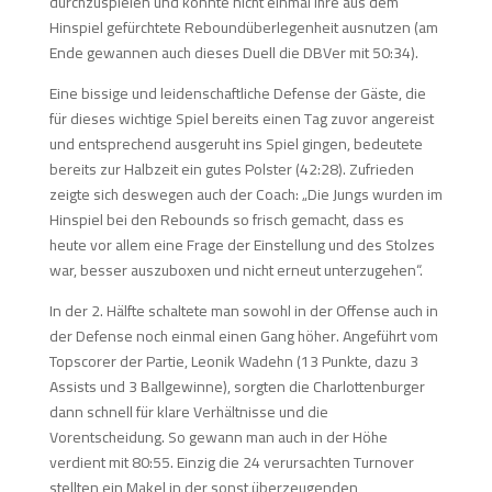
durchzuspielen und konnte nicht einmal ihre aus dem
Hinspiel gefürchtete Reboundüberlegenheit ausnutzen (am
Ende gewannen auch dieses Duell die DBVer mit 50:34).
Eine bissige und leidenschaftliche Defense der Gäste, die
für dieses wichtige Spiel bereits einen Tag zuvor angereist
und entsprechend ausgeruht ins Spiel gingen, bedeutete
bereits zur Halbzeit ein gutes Polster (42:28). Zufrieden
zeigte sich deswegen auch der Coach: „Die Jungs wurden im
Hinspiel bei den Rebounds so frisch gemacht, dass es
heute vor allem eine Frage der Einstellung und des Stolzes
war, besser auszuboxen und nicht erneut unterzugehen“.
In der 2. Hälfte schaltete man sowohl in der Offense auch in
der Defense noch einmal einen Gang höher. Angeführt vom
Topscorer der Partie, Leonik Wadehn (13 Punkte, dazu 3
Assists und 3 Ballgewinne), sorgten die Charlottenburger
dann schnell für klare Verhältnisse und die
Vorentscheidung. So gewann man auch in der Höhe
verdient mit 80:55. Einzig die 24 verursachten Turnover
stellten ein Makel in der sonst überzeugenden