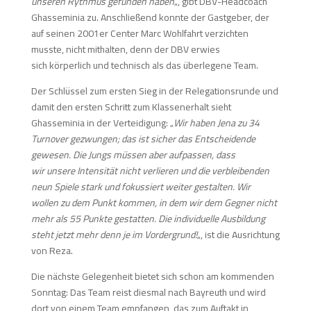
unseren Rythmus gefunden haben
„, gibt DBV-Headcoach
Ghasseminia zu. Anschließend konnte der Gastgeber, der
auf seinen 2001er Center Marc Wohlfahrt verzichten
musste, nicht mithalten, denn der DBV erwies
sich körperlich und technisch als das überlegene Team.
Der Schlüssel zum ersten Sieg in der Relegationsrunde und
damit den ersten Schritt zum Klassenerhalt sieht
Ghasseminia in der Verteidigung: „
Wir haben Jena zu 34
Turnover gezwungen; das ist sicher das Entscheidende
gewesen. Die Jungs müssen aber aufpassen, dass
wir unsere Intensität nicht verlieren und die verbleibenden
neun Spiele stark und fokussiert weiter gestalten. Wir
wollen zu dem Punkt kommen, in dem wir dem Gegner nicht
mehr als 55 Punkte gestatten. Die individuelle Ausbildung
steht jetzt mehr denn je im Vordergrund!
„, ist die Ausrichtung
von Reza.
Die nächste Gelegenheit bietet sich schon am kommenden
Sonntag: Das Team reist diesmal nach Bayreuth und wird
dort von einem Team empfangen, das zum Auftakt in