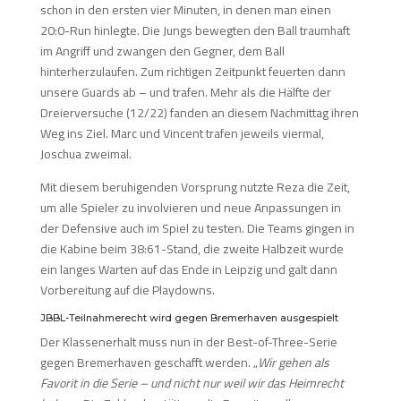
schon in den ersten vier Minuten, in denen man einen
20:0-Run hinlegte. Die Jungs bewegten den Ball traumhaft
im Angriff und zwangen den Gegner, dem Ball
hinterherzulaufen. Zum richtigen Zeitpunkt feuerten dann
unsere Guards ab – und trafen. Mehr als die Hälfte der
Dreierversuche (12/22) fanden an diesem Nachmittag ihren
Weg ins Ziel. Marc und Vincent trafen jeweils viermal,
Joschua zweimal.
Mit diesem beruhigenden Vorsprung nutzte Reza die Zeit,
um alle Spieler zu involvieren und neue Anpassungen in
der Defensive auch im Spiel zu testen. Die Teams gingen in
die Kabine beim 38:61-Stand, die zweite Halbzeit wurde
ein langes Warten auf das Ende in Leipzig und galt dann
Vorbereitung auf die Playdowns.
JBBL-Teilnahmerecht wird gegen Bremerhaven ausgespielt
Der Klassenerhalt muss nun in der Best-of-Three-Serie
gegen Bremerhaven geschafft werden. „
Wir gehen als
Favorit in die Serie – und nicht nur weil wir das Heimrecht