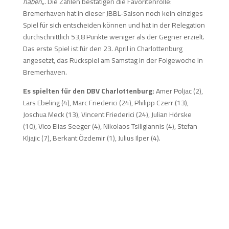
haben
„. Die Zahlen bestätigen die Favoritenrolle:
Bremerhaven hat in dieser JBBL-Saison noch kein einziges
Spiel für sich entscheiden können und hat in der Relegation
durchschnittlich 53,8 Punkte weniger als der Gegner erzielt.
Das erste Spiel ist für den 23. April in Charlottenburg
angesetzt, das Rückspiel am Samstag in der Folgewoche in
Bremerhaven.
Es spielten für den DBV Charlottenburg:
Amer Poljac (2),
Lars Ebeling (4), Marc Friederici (24), Philipp Czerr (13),
Joschua Meck (13), Vincent Friederici (24), Julian Hörske
(10), Vico Elias Seeger (4), Nikolaos Tsiligiannis (4), Stefan
Kljajic (7), Berkant Özdemir (1), Julius Ilper (4).