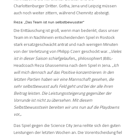
Charlottenburger Dritter. Gotha, Jena und Leipzig müssen
auch noch weiter zittern, während Chemnitz absteigt.
Reza: „Das Team ist nun selbstbewusster“
Die Enttäuschung ist groß, wenn man bedenkt, dass unser
Team im in Nachhinein entscheidenden Spiel in Rostock
stark ersatzgeschwächt antrat und nach wenigen Minuten
von der Verletzung von Philipp Czerr geschockt war. „
Vieles
ist in dieser Saison schiefgelaufen
„, philosophiert JBBL-
Headcoach Reza Ghasseminia nach dem Spiel in Jena. „
Ich
will mich dennoch auf das Positive konzentrieren: In den
letzten Partien haben wir eine Mannschaft gesehen, die
sehr selbstbewusst aufs Feld geht und bei der alle ihren
Beitrag leisten. Die Leistungssteigerung gegenüber der
Vorrunde ist nicht zu übersehen. Mit diesem
Selbstbewusstsein bereiten wir uns nun auf die Playdowns
vor
„.
Das Spiel gegen die Science City Jena reihte sich den guten
Leistungen der letzten Wochen an. Die Vorentscheidung fiel