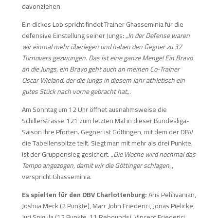
davonziehen.
Ein dickes Lob spricht findet Trainer Ghasseminia für die
defensive Einstellung seiner Jungs: „
In der Defense waren
wir einmal mehr überlegen und haben den Gegner zu 37
Turnovers gezwungen. Das ist eine ganze Menge! Ein Bravo
an die Jungs, ein Bravo geht auch an meinen Co-Trainer
Oscar Wieland, der die Jungs in diesem Jahr athletisch ein
gutes Stück nach vorne gebracht hat
„.
Am Sonntag um 12 Uhr öffnet ausnahmsweise die
Schillerstrasse 121 zum letzten Mal in dieser Bundesliga-
Saison ihre Pforten. Gegner ist Göttingen, mit dem der DBV
die Tabellenspitze teilt. Siegt man mit mehr als drei Punkte,
ist der Gruppensieg gesichert. „
Die Woche wird nochmal das
Tempo angezogen, damit wir die Göttinger schlagen
„,
verspricht Ghasseminia.
Es spielten für den DBV Charlottenburg:
Aris Pehlivanian,
Joshua Meck (2 Punkte), Marc John Friederici, Jonas Pielicke,
Juri Snigula (12 Punkte, 11 Rebounds), Vincent Friederici