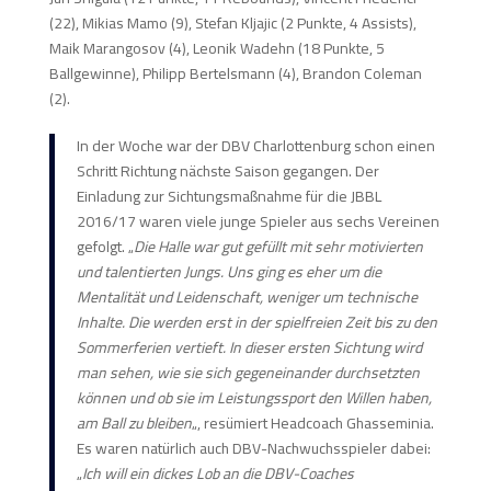
(22), Mikias Mamo (9), Stefan Kljajic (2 Punkte, 4 Assists),
Maik Marangosov (4), Leonik Wadehn (18 Punkte, 5
Ballgewinne), Philipp Bertelsmann (4), Brandon Coleman
(2).
In der Woche war der DBV Charlottenburg schon einen
Schritt Richtung nächste Saison gegangen. Der
Einladung zur Sichtungsmaßnahme für die JBBL
2016/17 waren viele junge Spieler aus sechs Vereinen
gefolgt. „
Die Halle war gut gefüllt mit sehr motivierten
und talentierten Jungs. Uns ging es eher um die
Mentalität und Leidenschaft, weniger um technische
Inhalte. Die werden erst in der spielfreien Zeit bis zu den
Sommerferien vertieft. In dieser ersten Sichtung wird
man sehen, wie sie sich gegeneinander durchsetzten
können und ob sie im Leistungssport den Willen haben,
am Ball zu bleiben
„, resümiert Headcoach Ghasseminia.
Es waren natürlich auch DBV-Nachwuchsspieler dabei:
„
Ich will ein dickes Lob an die DBV-Coaches