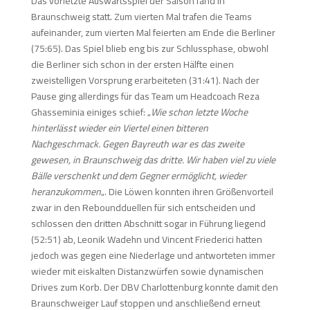
Das vorletzte Auswärtsspiel der Saison fand in
Braunschweig statt. Zum vierten Mal trafen die Teams
aufeinander, zum vierten Mal feierten am Ende die Berliner
(75:65). Das Spiel blieb eng bis zur Schlussphase, obwohl
die Berliner sich schon in der ersten Hälfte einen
zweistelligen Vorsprung erarbeiteten (31:41). Nach der
Pause ging allerdings für das Team um Headcoach Reza
Ghasseminia einiges schief: „
Wie schon letzte Woche
hinterlässt wieder ein Viertel einen bitteren
Nachgeschmack. Gegen Bayreuth war es das zweite
gewesen, in Braunschweig das dritte. Wir haben viel zu viele
Bälle verschenkt und dem Gegner ermöglicht, wieder
heranzukommen
„. Die Löwen konnten ihren Größenvorteil
zwar in den Reboundduellen für sich entscheiden und
schlossen den dritten Abschnitt sogar in Führung liegend
(52:51) ab, Leonik Wadehn und Vincent Friederici hatten
jedoch was gegen eine Niederlage und antworteten immer
wieder mit eiskalten Distanzwürfen sowie dynamischen
Drives zum Korb. Der DBV Charlottenburg konnte damit den
Braunschweiger Lauf stoppen und anschließend erneut