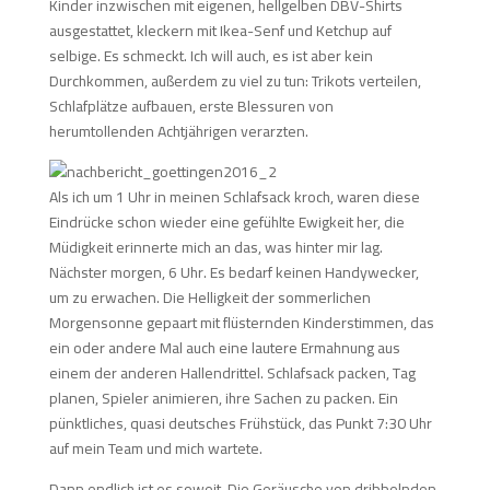
Kinder inzwischen mit eigenen, hellgelben DBV-Shirts
ausgestattet, kleckern mit Ikea-Senf und Ketchup auf
selbige. Es schmeckt. Ich will auch, es ist aber kein
Durchkommen, außerdem zu viel zu tun: Trikots verteilen,
Schlafplätze aufbauen, erste Blessuren von
herumtollenden Achtjährigen verarzten.
Als ich um 1 Uhr in meinen Schlafsack kroch, waren diese
Eindrücke schon wieder eine gefühlte Ewigkeit her, die
Müdigkeit erinnerte mich an das, was hinter mir lag.
Nächster morgen, 6 Uhr. Es bedarf keinen Handywecker,
um zu erwachen. Die Helligkeit der sommerlichen
Morgensonne gepaart mit flüsternden Kinderstimmen, das
ein oder andere Mal auch eine lautere Ermahnung aus
einem der anderen Hallendrittel. Schlafsack packen, Tag
planen, Spieler animieren, ihre Sachen zu packen. Ein
pünktliches, quasi deutsches Frühstück, das Punkt 7:30 Uhr
auf mein Team und mich wartete.
Dann endlich ist es soweit. Die Geräusche von dribbelnden