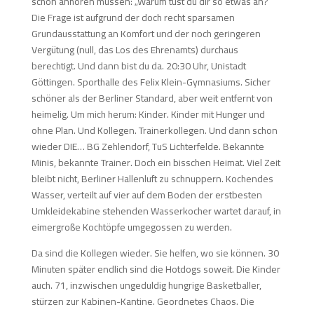
schon anhören müssen: „Warum tust du dir so etwas an?“
Die Frage ist aufgrund der doch recht sparsamen
Grundausstattung an Komfort und der noch geringeren
Vergütung (null, das Los des Ehrenamts) durchaus
berechtigt. Und dann bist du da. 20:30 Uhr, Unistadt
Göttingen. Sporthalle des Felix Klein-Gymnasiums. Sicher
schöner als der Berliner Standard, aber weit entfernt von
heimelig. Um mich herum: Kinder. Kinder mit Hunger und
ohne Plan. Und Kollegen. Trainerkollegen. Und dann schon
wieder DIE… BG Zehlendorf, TuS Lichterfelde. Bekannte
Minis, bekannte Trainer. Doch ein bisschen Heimat. Viel Zeit
bleibt nicht, Berliner Hallenluft zu schnuppern. Kochendes
Wasser, verteilt auf vier auf dem Boden der erstbesten
Umkleidekabine stehenden Wasserkocher wartet darauf, in
eimergroße Kochtöpfe umgegossen zu werden.
Da sind die Kollegen wieder. Sie helfen, wo sie können. 30
Minuten später endlich sind die Hotdogs soweit. Die Kinder
auch. 71, inzwischen ungeduldig hungrige Basketballer,
stürzen zur Kabinen-Kantine. Geordnetes Chaos. Die