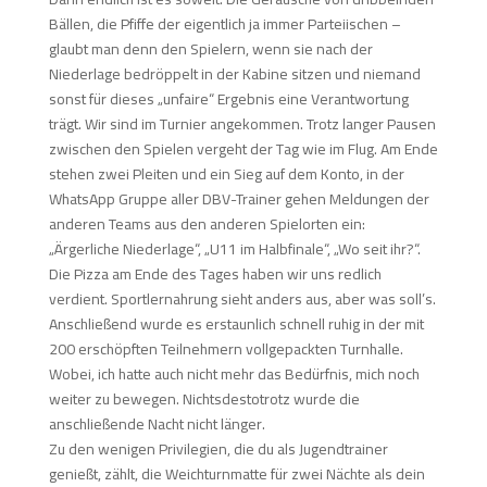
Bällen, die Pfiffe der eigentlich ja immer Parteiischen –
glaubt man denn den Spielern, wenn sie nach der
Niederlage bedröppelt in der Kabine sitzen und niemand
sonst für dieses „unfaire“ Ergebnis eine Verantwortung
trägt. Wir sind im Turnier angekommen. Trotz langer Pausen
zwischen den Spielen vergeht der Tag wie im Flug. Am Ende
stehen zwei Pleiten und ein Sieg auf dem Konto, in der
WhatsApp Gruppe aller DBV-Trainer gehen Meldungen der
anderen Teams aus den anderen Spielorten ein:
„Ärgerliche Niederlage“, „U11 im Halbfinale“, „Wo seit ihr?“.
Die Pizza am Ende des Tages haben wir uns redlich
verdient. Sportlernahrung sieht anders aus, aber was soll’s.
Anschließend wurde es erstaunlich schnell ruhig in der mit
200 erschöpften Teilnehmern vollgepackten Turnhalle.
Wobei, ich hatte auch nicht mehr das Bedürfnis, mich noch
weiter zu bewegen. Nichtsdestotrotz wurde die
anschließende Nacht nicht länger.
Zu den wenigen Privilegien, die du als Jugendtrainer
genießt, zählt, die Weichturnmatte für zwei Nächte als dein