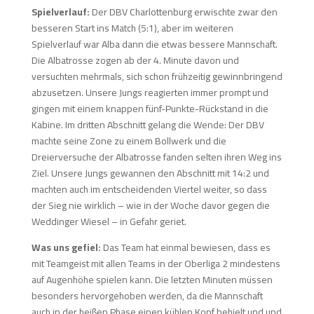
Spielverlauf:
Der DBV Charlottenburg erwischte zwar den
besseren Start ins Match (5:1), aber im weiteren
Spielverlauf war Alba dann die etwas bessere Mannschaft.
Die Albatrosse zogen ab der 4. Minute davon und
versuchten mehrmals, sich schon frühzeitig gewinnbringend
abzusetzen. Unsere Jungs reagierten immer prompt und
gingen mit einem knappen fünf-Punkte-Rückstand in die
Kabine. Im dritten Abschnitt gelang die Wende: Der DBV
machte seine Zone zu einem Bollwerk und die
Dreierversuche der Albatrosse fanden selten ihren Weg ins
Ziel. Unsere Jungs gewannen den Abschnitt mit 14:2 und
machten auch im entscheidenden Viertel weiter, so dass
der Sieg nie wirklich – wie in der Woche davor gegen die
Weddinger Wiesel – in Gefahr geriet.
Was uns gefiel:
Das Team hat einmal bewiesen, dass es
mit Teamgeist mit allen Teams in der Oberliga 2 mindestens
auf Augenhöhe spielen kann. Die letzten Minuten müssen
besonders hervorgehoben werden, da die Mannschaft
auch in der heißen Phase einen kühlen Kopf behielt und und