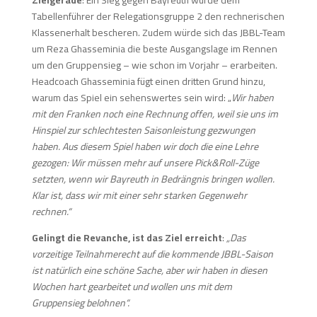
Zielgerade
: Ein Sieg gegen Bayreuth würde dem
Tabellenführer der Relegationsgruppe 2 den rechnerischen
Klassenerhalt bescheren. Zudem würde sich das JBBL-Team
um Reza Ghasseminia die beste Ausgangslage im Rennen
um den Gruppensieg – wie schon im Vorjahr – erarbeiten.
Headcoach Ghasseminia fügt einen dritten Grund hinzu,
warum das Spiel ein sehenswertes sein wird: „
Wir haben
mit den Franken noch eine Rechnung offen, weil sie uns im
Hinspiel zur schlechtesten Saisonleistung gezwungen
haben. Aus diesem Spiel haben wir doch die eine Lehre
gezogen: Wir müssen mehr auf unsere Pick&Roll-Züge
setzten, wenn wir Bayreuth in Bedrängnis bringen wollen.
Klar ist, dass wir mit einer sehr starken Gegenwehr
rechnen.“
Gelingt die Revanche, ist das Ziel erreicht
:
„Das
vorzeitige Teilnahmerecht auf die kommende JBBL-Saison
ist natürlich eine schöne Sache, aber wir haben in diesen
Wochen hart gearbeitet und wollen uns mit dem
Gruppensieg belohnen“.