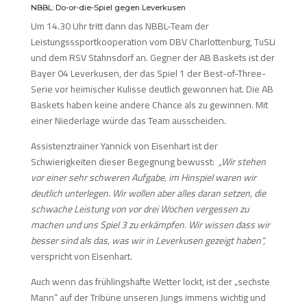
NBBL: Do-or-die-Spiel gegen Leverkusen
Um 14.30 Uhr tritt dann das NBBL-Team der
Leistungsssportkooperation vom DBV Charlottenburg, TuSLi
und dem RSV Stahnsdorf an. Gegner der AB Baskets ist der
Bayer 04 Leverkusen, der das Spiel 1 der Best-of-Three-
Serie vor heimischer Kulisse deutlich gewonnen hat. Die AB
Baskets haben keine andere Chance als zu gewinnen. Mit
einer Niederlage würde das Team ausscheiden.
Assistenztrainer Yannick von Eisenhart ist der
Schwierigkeiten dieser Begegnung bewusst:
„Wir stehen
vor einer sehr schweren Aufgabe, im Hinspiel waren wir
deutlich unterlegen. Wir wollen aber alles daran setzen, die
schwache Leistung von vor drei Wochen vergessen zu
machen und uns Spiel 3 zu erkämpfen. Wir wissen dass wir
besser sind als das, was wir in Leverkusen gezeigt haben“,
verspricht von Eisenhart.
Auch wenn das frühlingshafte Wetter lockt, ist der „sechste
Mann“ auf der Tribüne unseren Jungs immens wichtig und