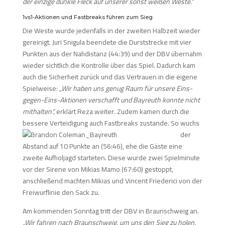
der einzige dunkle Fleck auf unserer sonst weißen Weste.“
1vs1-Aktionen und Fastbreaks führen zum Sieg
Die Weste wurde jedenfalls in der zweiten Halbzeit wieder
gereinigt. Juri Snigula beendete die Durststrecke mit vier
Punkten aus der Nahdistanz (44:39) und der DBV übernahm
wieder sichtlich die Kontrolle über das Spiel. Dadurch kam
auch die Sicherheit zurück und das Vertrauen in die eigene
Spielweise:
„Wir haben uns genug Raum für unsere Eins-
gegen-Eins-Aktionen verschafft und Bayreuth konnte nicht
mithalten“,
erklärt Reza weiter. Zudem kamen durch die
bessere Verteidigung auch Fastbreaks zustande.
So wuchs
der
Abstand auf 10 Punkte an (56:46), ehe die Gäste eine
zweite Aufholjagd starteten. Diese wurde zwei Spielminute
vor der Sirene von Mikias Mamo (67:60) gestoppt,
anschließend machten Mikias und Vincent Friederici von der
Freiwurflinie den Sack zu.
Am kommenden Sonntag tritt der DBV in Braunschweig an.
„Wir fahren nach Braunschweig, um uns den Sieg zu holen.