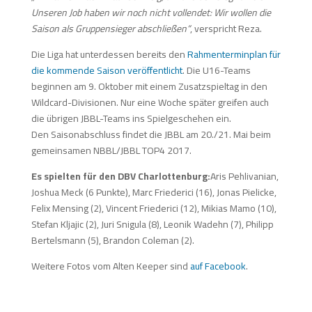
Unseren Job haben wir noch nicht vollendet: Wir wollen die
Saison als Gruppensieger abschließen“
, verspricht Reza.
Die Liga hat unterdessen bereits den
Rahmenterminplan für
die kommende Saison veröffentlicht
. Die U16-Teams
beginnen am 9. Oktober mit einem Zusatzspieltag in den
Wildcard-Divisionen. Nur eine Woche später greifen auch
die übrigen JBBL-Teams ins Spielgeschehen ein.
Den Saisonabschluss findet die JBBL am 20./21. Mai beim
gemeinsamen NBBL/JBBL TOP4 2017.
Es spielten für den DBV Charlottenburg:
Aris Pehlivanian,
Joshua Meck (6 Punkte), Marc Friederici (16), Jonas Pielicke,
Felix Mensing (2), Vincent Friederici (12), Mikias Mamo (10),
Stefan Kljajic (2), Juri Snigula (8), Leonik Wadehn (7), Philipp
Bertelsmann (5), Brandon Coleman (2).
Weitere Fotos vom Alten Keeper sind
auf Facebook
.