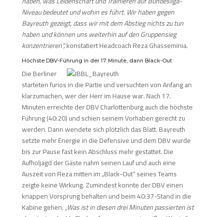
haben, was Leidenschaft und Trainieren auf Bundesliga-
Niveau bedeutet und wohin es führt. Wir haben gegen
Bayreuth gezeigt, dass wir mit dem Abstieg nichts zu tun
haben und können uns weiterhin auf den Gruppensieg
konzentrieren“,
konstatiert Headcoach Reza Ghasseminia.
Höchste DBV-Führung in der 17. Minute, dann Black-Out
Die Berliner
starteten furios in die Partie und versuchten von Anfang an
klarzumachen, wer der Herr im Hause war. Nach 17.
Minuten erreichte der DBV Charlottenburg auch die höchste
Führung (40:20) und schien seinem Vorhaben gerecht zu
werden. Dann wendete sich plötzlich das Blatt. Bayreuth
setzte mehr Energie in die Defensive und dem DBV wurde
bis zur Pause fast kein Abschluss mehr gestattet. Die
Aufholjagd der Gäste nahm seinen Lauf und auch eine
Auszeit von Reza mitten im „Black-Out“ seines Teams
zeigte keine Wirkung. Zumindest konnte der DBV einen
knappen Vorsprung behalten und beim 40:37-Stand in die
Kabine gehen.
„Was ist in diesen drei Minuten passierten ist