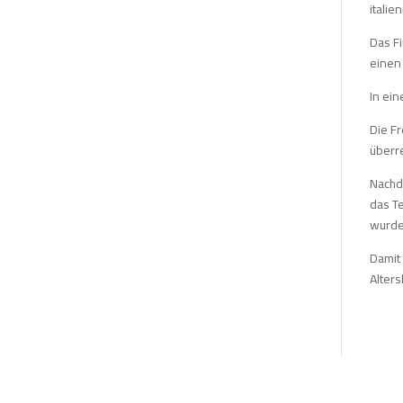
italie
Das Fi
einen
In ei
Die Fr
überr
Nachd
das Te
wurde
Damit 
Alter