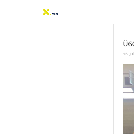
Ü60
16. Ju