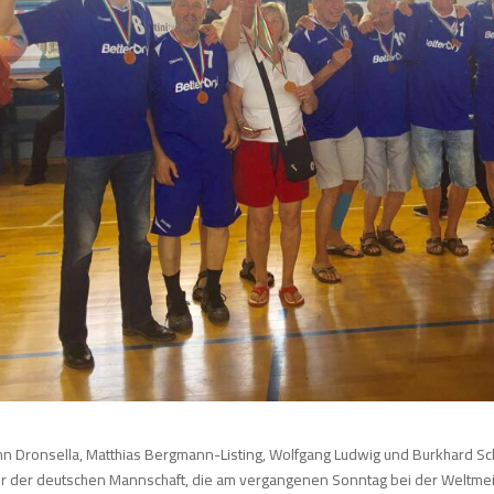
ohn Dronsella, Matthias Bergmann-Listing, Wolfgang Ludwig und Burkhard Sc
er der deutschen Mannschaft, die am vergangenen Sonntag bei der Weltmeis