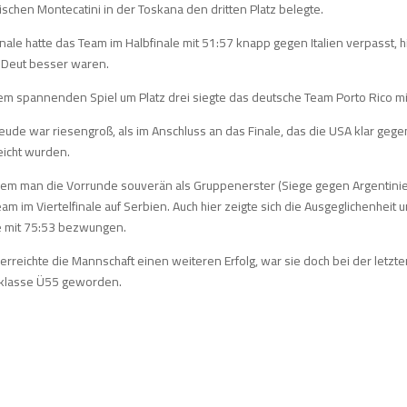
nischen Montecatini in der Toskana den dritten Platz belegte.
nale hatte das Team im Halbfinale mit 51:57 knapp gegen Italien verpasst, hi
 Deut besser waren.
nem spannenden Spiel um Platz drei siegte das deutsche Team Porto Rico mi
eude war riesengroß, als im Anschluss an das Finale, das die USA klar geg
eicht wurden.
em man die Vorrunde souverän als Gruppenerster (Siege gegen Argentinien,
am im Viertelfinale auf Serbien. Auch hier zeigte sich die Ausgeglichenheit 
 mit 75:53 bezwungen.
erreichte die Mannschaft einen weiteren Erfolg, war sie doch bei der letz
sklasse Ü55 geworden.