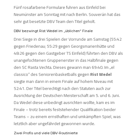
Fünf rosafarbene Formulare fuhren aus Einfeld bei
Neumünster am Sonntag mit nach Berlin. Souverän hat das
sehr gut besetzte DBV Team den Titel geholt.
DBV bezwingt Rist Wedel im „üblichen“ Finale
Drei Siege in drei Spielen der Vorrunde am Samstag (55:42
gegen Friedenau; 55:29 gegen Georgsmarienhütte und
48:26 gegen den Gastgeber TS Einfeld) führten den DBV als
unangefochtenen Gruppenerster in das Halbfinale gegen
den SC Rasta Vechta. Dieses gewann man 69:40. Im „el
classico“ des Seniorenbasketballs gegen
Rist Wedel
siegte man dann in einem Finale auf hohem Niveau mit
52:41. Der Titel berechtigt nach den Statuten auch zur
Ausrichtung der Deutschen Meisterschaft am 5. und 6. Juni.
Da Wedel diese unbedingt ausrichten wollte, kam es im
Finale – trotz bereits feststehender Qualifikation beider
Teams – zu einem ernsthaften und umkämpften Spiel, was
letztlich aber ungefährdet gewonnen wurde.
Zwei Profis und viele DBV-Routinierte