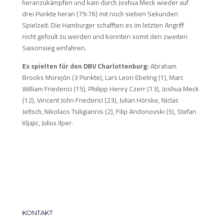
heranzukämpfen und kam durch Joshua Meck wieder auf
drei Punkte heran (79:76) mit noch sieben Sekunden
Spielzeit. Die Hamburger schafften es im letzten Angriff
nicht gefoult zu werden und konnten somit den zweiten
Saisonsieg einfahren.
Es spielten für den DBV Charlottenburg:
Abraham
Brooks Morejón (3 Punkte), Lars Leon Ebeling (1), Marc
William Friederici (15), Philipp Henry Czerr (13), Joshua Meck
(12), Vincent John Friederici (23), Julian Hörske, Niclas
Jeltsch, Nikolaos Tsiligiannis (2), Filip Andonovski (5), Stefan
Kljajic, Julius Ilper.
KONTAKT