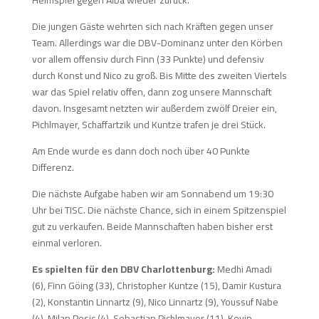
Heimspiel gegen Alba wieder zurück.
Die jungen Gäste wehrten sich nach Kräften gegen unser
Team. Allerdings war die DBV-Dominanz unter den Körben
vor allem offensiv durch Finn (33 Punkte) und defensiv
durch Konst und Nico zu groß. Bis Mitte des zweiten Viertels
war das Spiel relativ offen, dann zog unsere Mannschaft
davon. Insgesamt netzten wir außerdem zwölf Dreier ein,
Pichlmayer, Schaffartzik und Kuntze trafen je drei Stück.
Am Ende wurde es dann doch noch über 40 Punkte
Differenz.
Die nächste Aufgabe haben wir am Sonnabend um 19:30
Uhr bei TISC. Die nächste Chance, sich in einem Spitzenspiel
gut zu verkaufen. Beide Mannschaften haben bisher erst
einmal verloren.
Es spielten für den DBV Charlottenburg:
Medhi Amadi
(6), Finn Göing (33), Christopher Kuntze (15), Damir Kustura
(2), Konstantin Linnartz (9), Nico Linnartz (9), Youssuf Nabe
(4), Milan Pesic (4), Sebastian Pichlmayer (11), Kevin