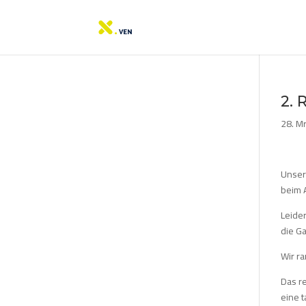
2. 
28. M
Unsere
beim 
Leider
die Ga
Wir ra
Das r
eine 