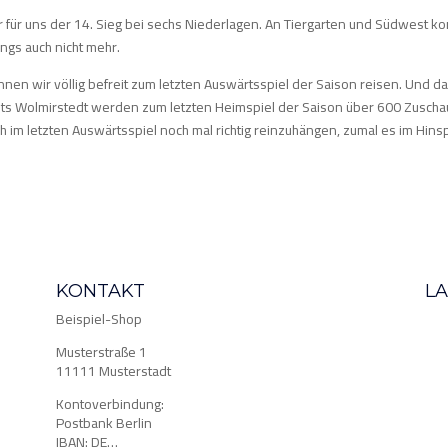
 für uns der 14. Sieg bei sechs Niederlagen. An Tiergarten und Südwest ko
ings auch nicht mehr.
nen wir völlig befreit zum letzten Auswärtsspiel der Saison reisen. Und da
ts Wolmirstedt werden zum letzten Heimspiel der Saison über 600 Zuschaue
h im letzten Auswärtsspiel noch mal richtig reinzuhängen, zumal es im Hin
KONTAKT
L
Beispiel-Shop
Musterstraße 1
11111 Musterstadt
Kontoverbindung:
Postbank Berlin
IBAN: DE…