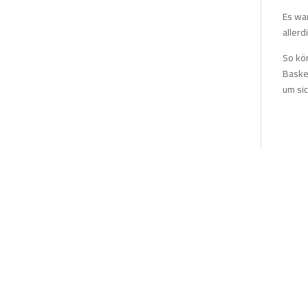
Es war
allerd
So kön
Baske
um sic