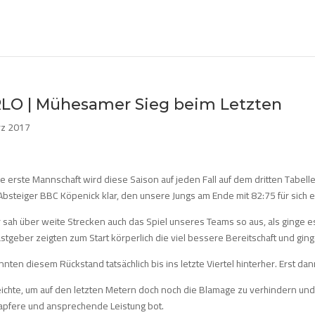
RLO | Mühesamer Sieg beim Letzten
rz 2017
 erste Mannschaft wird diese Saison auf jeden Fall auf dem dritten Tabelle
Absteiger BBC Köpenick klar, den unsere Jungs am Ende mit 82:75 für sich 
 sah über weite Strecken auch das Spiel unseres Teams so aus, als ginge es 
stgeber zeigten zum Start körperlich die viel bessere Bereitschaft und gin
nnten diesem Rückstand tatsächlich bis ins letzte Viertel hinterher. Erst da
eichte, um auf den letzten Metern doch noch die Blamage zu verhindern und 
tapfere und ansprechende Leistung bot.