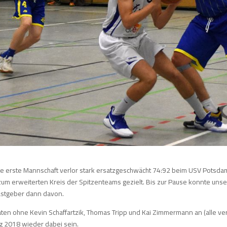
e erste Mannschaft verlor stark ersatzgeschwächt 74:92 beim USV Potsdam
zum erweiterten Kreis der Spitzenteams gezielt. Bis zur Pause konnte unser
astgeber dann davon.
aten ohne Kevin Schaffartzik, Thomas Tripp und Kai Zimmermann an (alle ve
g 2018 wieder dabei sein.