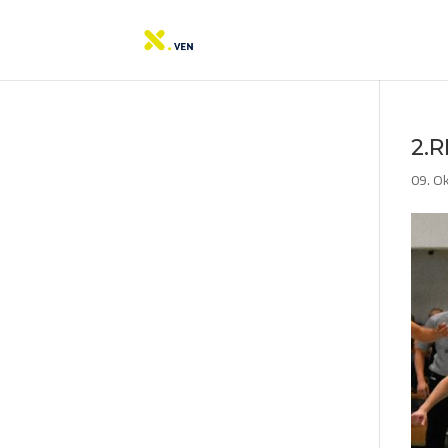
2.
09. O