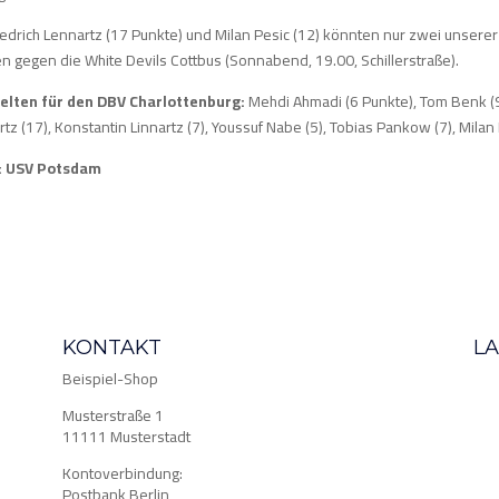
iedrich Lennartz (17 Punkte) und Milan Pesic (12) könnten nur zwei unserer 
n gegen die White Devils Cottbus (Sonnabend, 19.00, Schillerstraße).
ielten für den DBV Charlottenburg:
Mehdi Ahmadi (6 Punkte), Tom Benk (9)
tz (17), Konstantin Linnartz (7), Youssuf Nabe (5), Tobias Pankow (7), Milan 
: USV Potsdam
KONTAKT
L
Beispiel-Shop
Musterstraße 1
11111 Musterstadt
Kontoverbindung:
Postbank Berlin