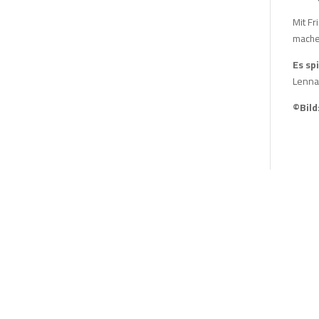
Mit Fr
mache
Es sp
Lennar
©Bild