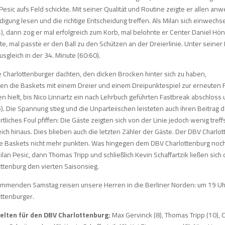
Pesic aufs Feld schickte. Mit seiner Qualität und Routine zeigte er allen 
digung lesen und die richtige Entscheidung treffen. Als Milan sich einwech
), dann zog er mal erfolgreich zum Korb, mal belohnte er Center Daniel Hön
e, mal passte er den Ball zu den Schützen an der Dreierlinie. Unter seiner
sgleich in der 34. Minute (60:60).
e Charlottenburger dachten, den dicken Brocken hinter sich zu haben,
gen die Baskets mit einem Dreier und einem Dreipunktespiel zur erneuten 
n hielt, bis Nico Linnartz ein nach Lehrbuch geführten Fastbreak abschloss
). Die Spannung stieg und die Unparteiischen leisteten auch ihren Beitrag 
tliches Foul pfiffen: Die Gäste zeigten sich von der Linie jedoch wenig tre
ich hinaus. Dies blieben auch die letzten Zähler der Gäste. Der DBV Charlo
die Baskets nicht mehr punkten. Was hingegen dem DBV Charlottenburg noch
ilan Pesic, dann Thomas Tripp und schließlich Kevin Schaffartzik ließen s
ottenburg den vierten Saisonsieg.
mmenden Samstag reisen unsere Herren in die Berliner Norden: um 19 Uhr
ottenburger.
ielten für den DBV Charlottenburg:
Max Gervinck (8), Thomas Tripp (10), C