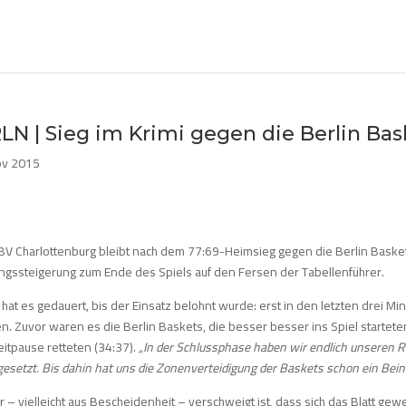
RLN | Sieg im Krimi gegen die Berlin Ba
ov 2015
BV Charlottenburg bleibt nach dem 77:69-Heimsieg gegen die Berlin Basket
ungssteigerung zum Ende des Spiels auf den Fersen der Tabellenführer.
hat es gedauert, bis der Einsatz belohnt wurde: erst in den letzten drei M
. Zuvor waren es die Berlin Baskets, die besser besser ins Spiel startete
eitpause retteten (34:37).
„In der Schlussphase haben wir endlich unseren
esetzt. Bis dahin hat uns die Zonenverteidigung der Baskets schon ein Bein 
 – vielleicht aus Bescheidenheit – verschweigt ist, dass sich das Blatt gewe