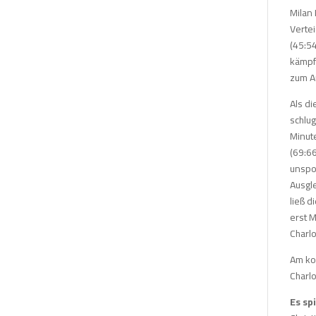
Milan 
Vertei
(45:54
kämpft
zum Au
Als di
schlu
Minute
(69:66
unspor
Ausgle
ließ 
erst M
Charl
Am ko
Charl
Es sp