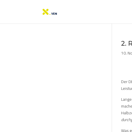
2. 
10. N
Der D
Leist
Lange 
machen
Halbz
durchg
Was er