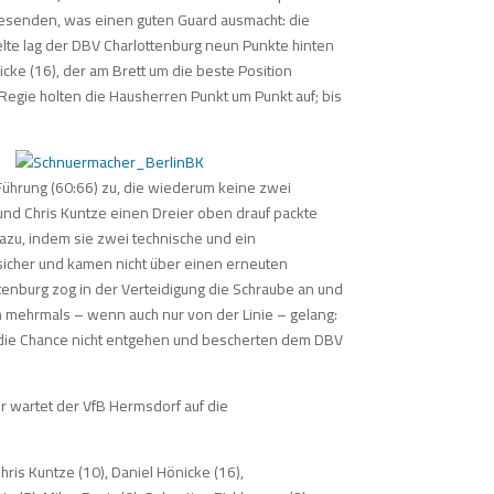
anwesenden, was einen guten Guard ausmacht: die
selte lag der DBV Charlottenburg neun Punkte hinten
icke (16), der am Brett um die beste Position
 Regie holten die Hausherren Punkt um Punkt auf; bis
Führung (60:66) zu, die wiederum keine zwei
 und Chris Kuntze einen Dreier oben drauf packte
dazu, indem sie zwei technische und ein
ffsicher und kamen nicht über einen erneuten
ttenburg zog in der Verteidigung die Schraube an und
 mehrmals – wenn auch nur von der Linie – gelang:
ich die Chance nicht entgehen und bescherten dem DBV
 wartet der VfB Hermsdorf auf die
hris Kuntze (10), Daniel Hönicke (16),