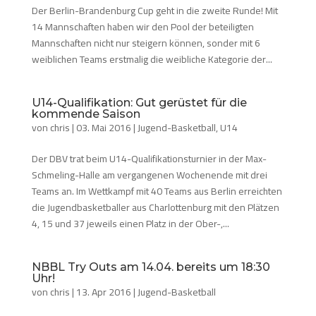
Der Berlin-Brandenburg Cup geht in die zweite Runde! Mit
14 Mannschaften haben wir den Pool der beteiligten
Mannschaften nicht nur steigern können, sonder mit 6
weiblichen Teams erstmalig die weibliche Kategorie der...
U14-Qualifikation: Gut gerüstet für die
kommende Saison
von
chris
|
03. Mai 2016
|
Jugend-Basketball
,
U14
Der DBV trat beim U14-Qualifikationsturnier in der Max-
Schmeling-Halle am vergangenen Wochenende mit drei
Teams an. Im Wettkampf mit 40 Teams aus Berlin erreichten
die Jugendbasketballer aus Charlottenburg mit den Plätzen
4, 15 und 37 jeweils einen Platz in der Ober-,...
NBBL Try Outs am 14.04. bereits um 18:30
Uhr!
von
chris
|
13. Apr 2016
|
Jugend-Basketball